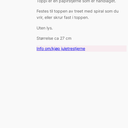
Toppi er en papirstjerne som er håndlaget.
Festes til toppen av treet med spiral som du
vrir, eller skrur fast i toppen.
Uten lys.
Størrelse ca 27 cm
Info om/kjøp juletrestjerne