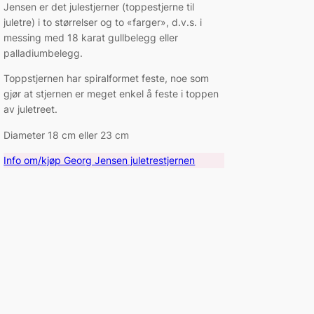
Jensen er det julestjerner (toppestjerne til
juletre) i to størrelser og to «farger», d.v.s. i
messing med 18 karat gullbelegg eller
palladiumbelegg.
Toppstjernen har spiralformet feste, noe som
gjør at stjernen er meget enkel å feste i toppen
av juletreet.
Diameter 18 cm eller 23 cm
Info om/kjøp Georg Jensen juletrestjernen