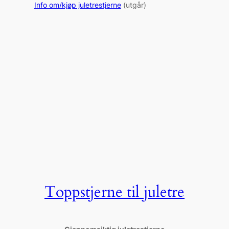
Info om/kjøp juletrestjerne
(utgår)
Toppstjerne til juletre