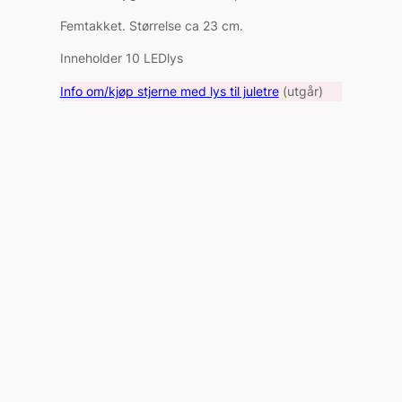
Femtakket. Størrelse ca 23 cm.
Inneholder 10 LEDlys
Info om/kjøp stjerne med lys til juletre
(utgår)