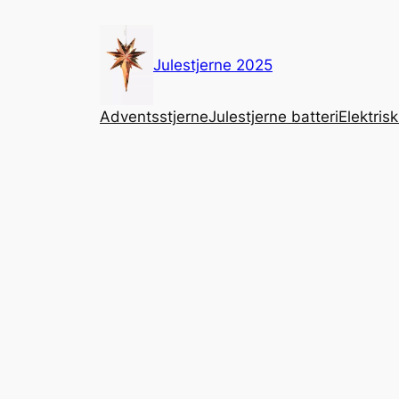
Hopp
til
innhold
Julestjerne 2025
Adventsstjerne
Julestjerne batteri
Elektrisk