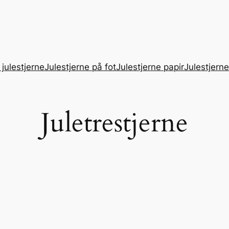
 julestjerne
Julestjerne på fot
Julestjerne papir
Julestjern
Juletrestjerne