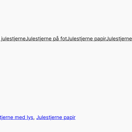
 julestjerne
Julestjerne på fot
Julestjerne papir
Julestjern
tjerne med lys
, 
Julestjerne papir