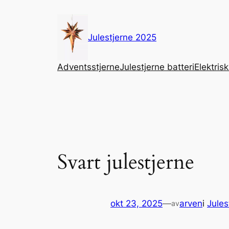
Hopp
til
innhold
Julestjerne 2025
Adventsstjerne
Julestjerne batteri
Elektrisk
Svart julestjerne
okt 23, 2025
—
arven
i
Jules
av