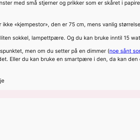
mønster med små stjerner og prikker som er skåret i papir
er ikke «kjempestor», den er 75 cm, mens vanlig størrels
iten sokkel, lampettpære. Og du kan bruke inntil 15 wa
gspunktet, men om du setter på en dimmer (
noe sånt som
t. Eller du kan bruke en smartpære i den, da kan den 
je