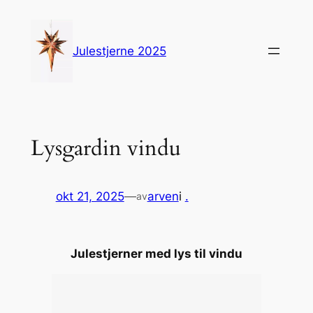
Hopp
til
innhold
Julestjerne 2025
Lysgardin vindu
okt 21, 2025
—
arven
i
.
av
Julestjerner med lys til vindu