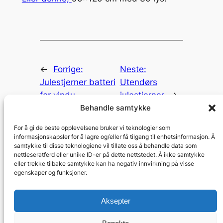
←
Forrige:
Neste:
Julestjerner batteri
Utendørs
for vindu
julestjerner
→
Behandle samtykke
For å gi de beste opplevelsene bruker vi teknologier som
informasjonskapsler for å lagre og/eller få tilgang til enhetsinformasjon. Å
samtykke til disse teknologiene vil tillate oss å behandle data som
nettleseratferd eller unike ID-er på dette nettstedet. Å ikke samtykke
eller trekke tilbake samtykke kan ha negativ innvirkning på visse
egenskaper og funksjoner.
Julestjerne 2025
Aksepter