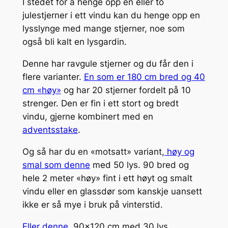
I stedet for å henge opp en eller to
julestjerner i ett vindu kan du henge opp en
lysslynge med mange stjerner, noe som
også bli kalt en lysgardin.
Denne har ravgule stjerner og du får den i
flere varianter.
En som er 180 cm bred og 40
cm «høy»
og har 20 stjerner fordelt på 10
strenger. Den er fin i ett stort og bredt
vindu, gjerne kombinert med en
adventsstake
.
Og så har du en «motsatt» variant,
høy og
smal som denne
med 50 lys. 90 bred og
hele 2 meter «høy» fint i ett høyt og smalt
vindu eller en glassdør som kanskje uansett
ikke er så mye i bruk på vinterstid.
Eller denne,
90×120 cm med 30 lys.